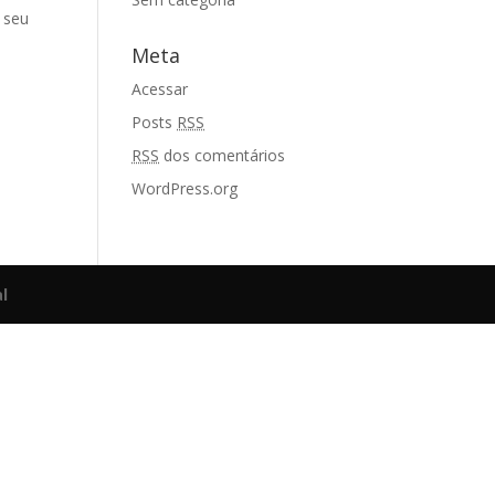
o seu
Meta
Acessar
Posts
RSS
RSS
dos comentários
WordPress.org
l