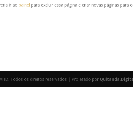
ria ir ao
painel
para excluir essa página e criar novas páginas para 
WHD. Todos os direitos reservados | Projetado por
Quitanda.Digita